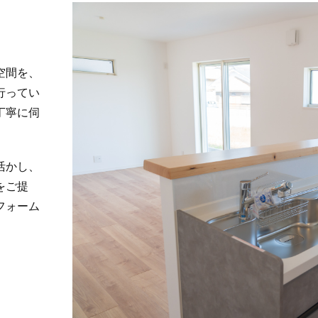
空間を、
行ってい
丁寧に伺
。
活かし、
をご提
フォーム